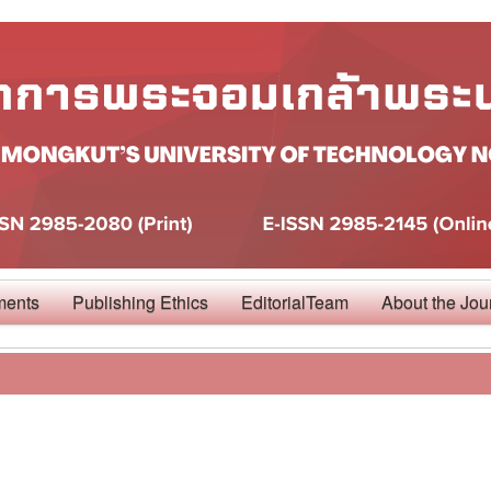
ments
Publishing Ethics
EditorialTeam
About the Jou