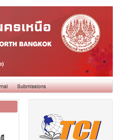
rnal
Submissions
ยี