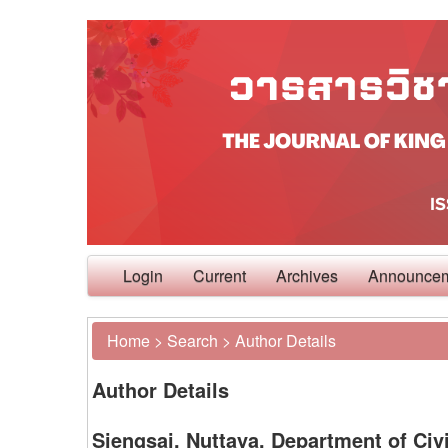
Login
Current
Archives
Announce
Home
>
Search
>
Author Details
Author Details
Siengsai, Nuttaya, Department of Civ