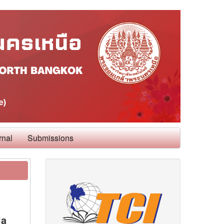
rnal
Submissions
la