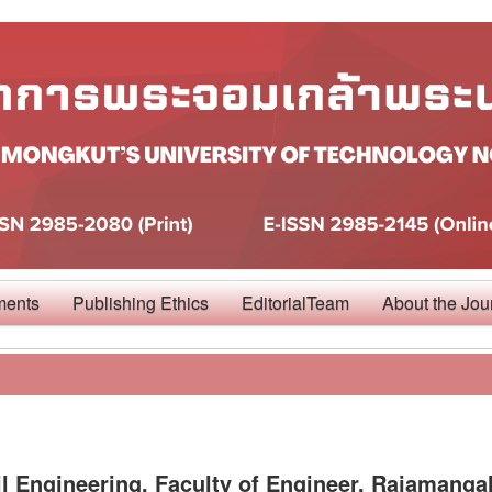
ments
Publishing Ethics
EditorialTeam
About the Jou
il Engineering, Faculty of Engineer, Rajamanga