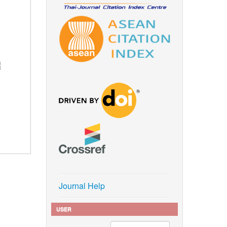
่
Journal Help
USER