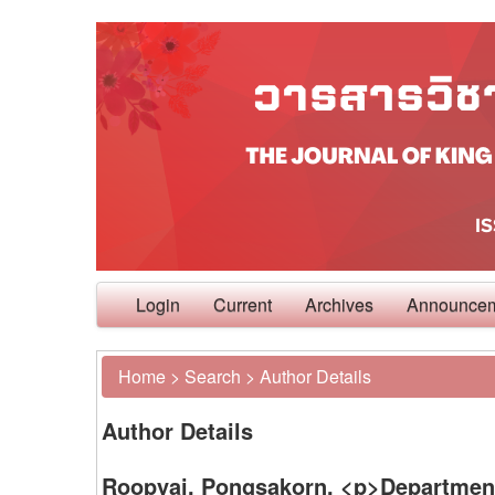
Login
Current
Archives
Announce
Home
>
Search
>
Author Details
Author Details
Roopyai, Pongsakorn, <p>Department