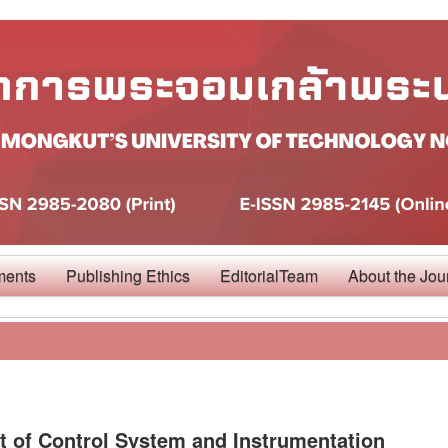
ments
Publishing Ethics
EditorialTeam
About the Jou
 of Control System and Instrumentation