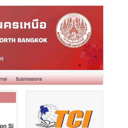
rnal
Submissions
on Si