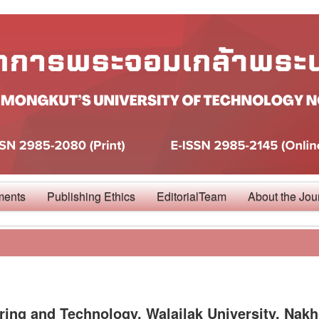
ments
Publishing Ethics
EditorialTeam
About the Jou
ring and Technology, Walailak University, Nakh