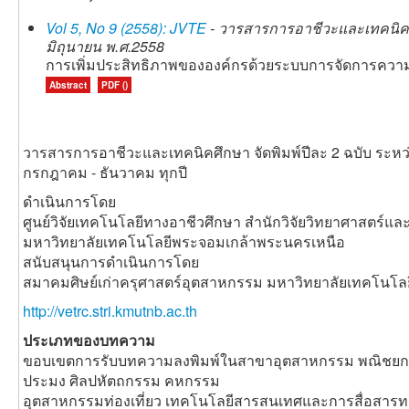
Vol 5, No 9 (2558): JVTE
- วารสารการอาชีวะและเทคนิคศึก
มิถุนายน พ.ศ.2558
การเพิ่มประสิทธิภาพขององค์กรด้วยระบบการจัดการความร
Abstract
PDF ()
วารสารการอาชีวะและเทคนิคศึกษา จัดพิมพ์ปีละ 2 ฉบับ ระหว
กรกฎาคม - ธันวาคม ทุกปี
ดำเนินการโดย
ศูนย์วิจัยเทคโนโลยีทางอาชีวศึกษา สำนักวิจัยวิทยาศาสตร์แ
มหาวิทยาลัยเทคโนโลยีพระจอมเกล้าพระนครเหนือ
สนับสนุนการดำเนินการโดย
สมาคมศิษย์เก่าครุศาสตร์อุตสาหกรรม มหาวิทยาลัยเทคโนโ
http://vetrc.stri.kmutnb.ac.th
ประเภทของบทความ
ขอบเขตการรับบทความลงพิมพ์ในสาขาอุตสาหกรรม พณิชยกร
ประมง ศิลปหัตถกรรม คหกรรม
อุตสาหกรรมท่องเที่ยว เทคโนโลยีสารสนเทศและการสื่อสาร