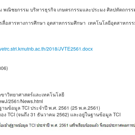
 พณิชยกรรม บริหารธุรกิจ เกษตรกรรมและประมง ศิลปหัตถกรร
ารสื่อสารทางการศึกษา อุตสาหกรรมศึกษา เทคโนโลยีอุตสาหกรร
//vetrc.stri.kmutnb.ac.th/2018/JVTE2561.docx
806)
2 สาขาวิทยาศาสตร์และเทคโนโลยี
/NewJ/2561/News.html
นข้อมูล TCI ประจำปี พ.ศ. 2561 (25 พ.ค.2561)
ของ TCI (จนถึง 31 ธันวาคม 2562) และอยู่ในฐานข้อมูล TCI