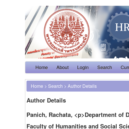
Home
About
Login
Search
Cur
Home
>
Search
>
Author Details
Author Details
Panich, Rachata, <p>Department of D
Faculty of Humanities and Social Sc