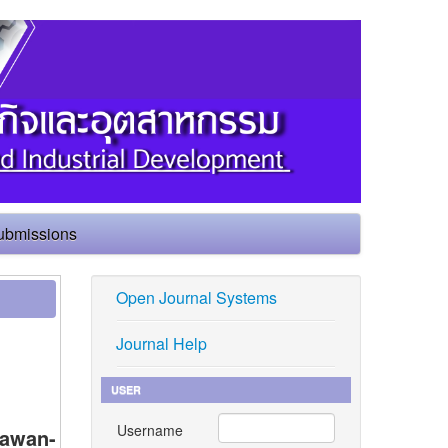
ubmissions
Open Journal Systems
Journal Help
USER
Username
Tawan-