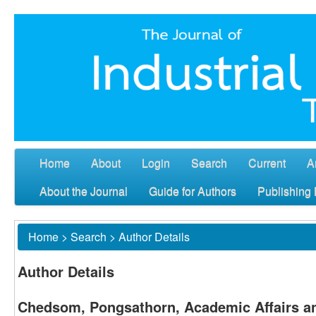
Home
About
Login
Search
Current
A
About the Journal
Guide for Authors
Publishing 
Home
>
Search
>
Author Details
Author Details
Chedsom, Pongsathorn, Academic Affairs an