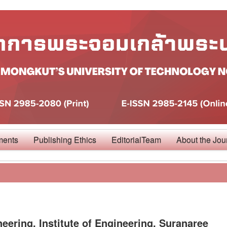
ments
Publishing Ethics
EditorialTeam
About the Jou
neering, Institute of Engineering, Suranaree