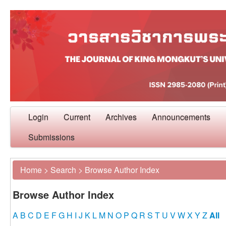
Login
Current
Archives
Announcements
Submissions
Home
>
Search
>
Browse Author Index
Browse Author Index
A
B
C
D
E
F
G
H
I
J
K
L
M
N
O
P
Q
R
S
T
U
V
W
X
Y
Z
All