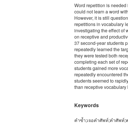
Word repetition is needed 
could not learn a word with
However, it is still questi
repetitions in vocabulary l
investigating the effect of 
on receptive and producti
37 second-year students pa
repeatedly learned the tar
they were tested both recep
completing each set of repe
students gained more voc
repeatedly encountered the
students seemed to rapidl
than receptive vocabulary
Keywords
คำซ้ำ;เจอคำศัพท์;คำศัพท์;