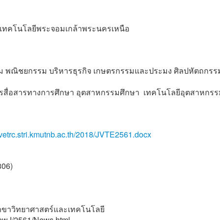
ัยเทคโนโลยีพระจอมเกล้าพระนครเหนือ
 พณิชยกรรม บริหารธุรกิจ เกษตรกรรมและประมง ศิลปหัตถกรร
ารสื่อสารทางการศึกษา อุตสาหกรรมศึกษา เทคโนโลยีอุตสาหกรร
//vetrc.stri.kmutnb.ac.th/2018/JVTE2561.docx
806)
2 สาขาวิทยาศาสตร์และเทคโนโลยี
/NewJ/2561/News.html