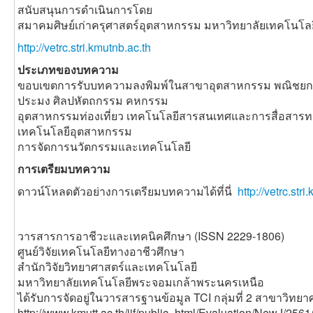
สนับสนุนการดำเนินการโดย
สมาคมศิษย์เก่าครุศาสตร์อุตสาหกรรม มหาวิทยาลัยเทคโนโ
http://vetrc.stri.kmutnb.ac.th
ประเภทของบทความ
ขอบเขตการรับบทความลงพิมพ์ในสาขาอุตสาหกรรม พณิชยกร
ประมง ศิลปหัตถกรรม คหกรรม
อุตสาหกรรมท่องเที่ยว เทคโนโลยีสารสนเทศและการสื่อสาร
เทคโนโลยีอุตสาหกรรม
การจัดการนวัตกรรมและเทคโนโลยี
การเตรียมบทความ
ดาวน์โหลดตัวอย่างการเตรียมบทความได้ที่นี่
http://vetrc.st
วารสารการอาชีวะและเทคนิคศึกษา (ISSN 2229-1806)
ศูนย์วิจัยเทคโนโลยีทางอาชีวศึกษา
สำนักวิจัยวิทยาศาสตร์และเทคโนโลยี
มหาวิทยาลัยเทคโนโลยีพระจอมเกล้าพระนครเหนือ
ได้รับการจัดอยู่ในวารสารฐานข้อมูล TCI กลุ่มที่ 2 สาขาวิท
http://www.kmutt.ac.th/jif/public_html/Evaluation/NewJ/256