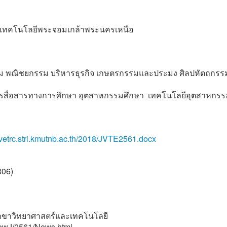
ัยเทคโนโลยีพระจอมเกล้าพระนครเหนือ
 พณิชยกรรม บริหารธุรกิจ เกษตรกรรมและประมง ศิลปหัตถกรร
ารสื่อสารทางการศึกษา อุตสาหกรรมศึกษา เทคโนโลยีอุตสาหกรร
//vetrc.stri.kmutnb.ac.th/2018/JVTE2561.docx
806)
2 สาขาวิทยาศาสตร์และเทคโนโลยี
/NewJ/2561/News.html