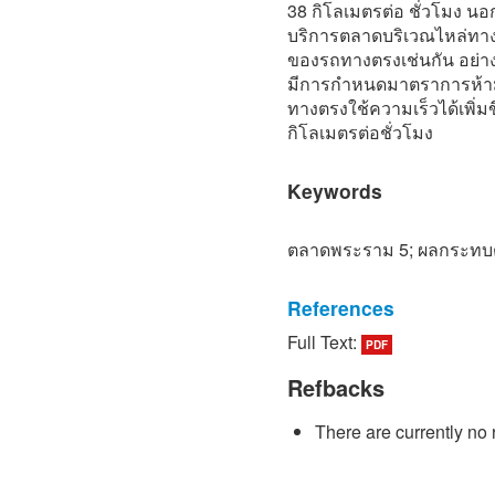
38 กิโลเมตรต่อ ชั่วโมง น
บริการตลาดบริเวณไหล่ทางยั
ของรถทางตรงเช่นกัน อย่าง
มีการกําหนดมาตราการห้าม
ทางตรงใช้ความเร็วได้เพิ่มข
กิโลเมตรต่อชั่วโมง
Keywords
ตลาดพระราม 5; ผลกระทบ
References
Full Text:
PDF
[1] Kittichai Thanasupsin.
Bangkok: Department of Eng
Refbacks
King Mongkut's University
Thai)
There are currently no 
[2] Weraya Wicha. (1999). 
cause, solution and future