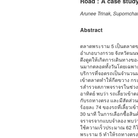
Road : A case stud
Arunee Trinak, Suporncha
Abstract
ตลาดพระราม 5 เป็นตลาดขนา
อําเภอบางกรวย จังหวัดนนทบุ
ดึงดูดให้เกิดการเดินทางขอ
นมากตลอดทั้งวันโดยเฉพาะ
บริการที่จอดรถเป็นจํานวน
เข้าตลาดทําให้กีดขวาง 
รสํารวจสภาพจราจรในช่วงเ
อาทิตย์ พบว่า รถเลี้ยวเข้าต
กับรถทางตรง และมีสัดส่วนข
ร้อยละ 74 ของรถที่เลี้ยวเข
30 นาที ในการเลือกซื้อสิ
จราจรจากแบบจําลอง พบว่า
ใช้ความเร็วประมาณ 62 กิโล
พระราม 5 ทําให้รถทางตรงใ