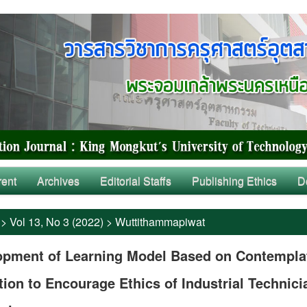
rent
Archives
Editorial Staffs
Publishing Ethics
D
>
Vol 13, No 3 (2022)
>
Wuttithammapiwat
opment of Learning Model Based on Contempla
ion to Encourage Ethics of Industrial Technici