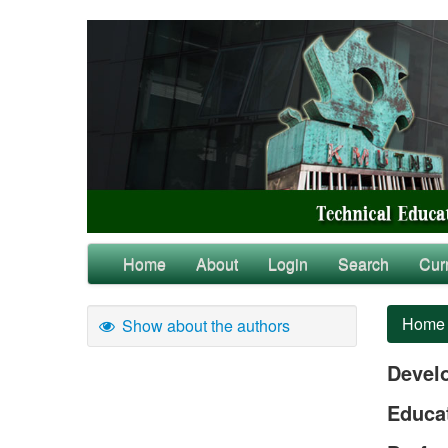
Home
About
Login
Search
Cur
Home
Show about the authors
Devel
Educat