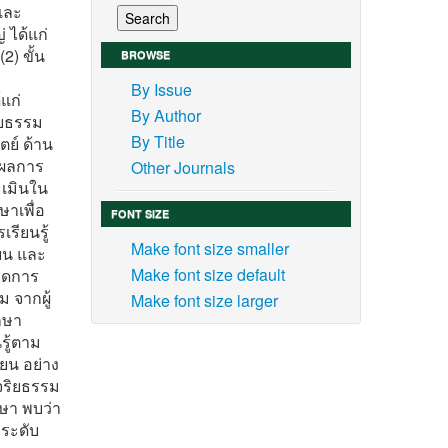
และ
 ได้แก่
2) ขั้น
BROWSE
By Issue
แก่
By Author
ิยธรรม
By Title
ตย์ ด้าน
 ผลการ
Other Journals
ะเมินใน
าเพื่อ
FONT SIZE
รียนรู้
Make font size smaller
ยน และ
Make font size default
ชุดการ
 จากผู้
Make font size larger
กษา
รู้ตาม
ยน อย่าง
นจริยธรรม
ษา พบว่า
่ระดับ