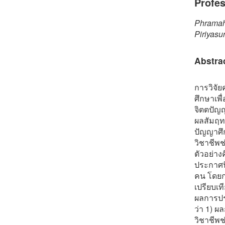
Profe
Phramah
Piriyas
Abstra
การวิจัย
ศึกษาเพื
จิตตปัญญ
ผลสัมฤทธ
ปัญญาศึ
วิชาชีพช
ตัวอย่างค
ประกาศนี
คน โดยก
เปรียบเท
ผลการปร
ว่า 1) 
วิชาชีพช