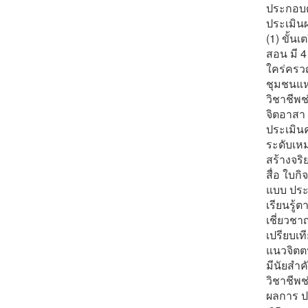
ประกอบด้
ประเมินผ
(1) ขั้น
สอน มี 4
ใคร่ครวญ
ชุมชนแห่
วิชาชีพช
จิตอาสา
ประเมิน
ระดับเห
สร้างจร
สื่อ ใบ
แบบ ประ
เรียนรู้
เชี่ยวชา
เปรียบเท
แนวจิตตป
มีนัยสํา
วิชาชีพ
ผลการ ปร