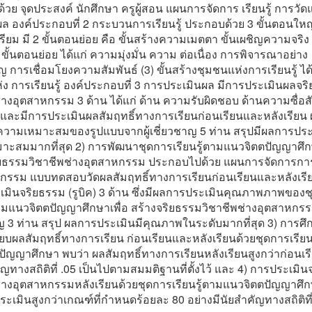
วย จุดประสงค์ นักศึกษา ครูผู้สอน แผนการจัดการ เรียนรู้ การวัด
ล องค์ประกอบที่ 2 กระบวนการเรียนรู้ ประกอบด้วย 3 ขั้นตอนใหญ่
เตรียม มี 2 ขั้นตอนย่อย คือ ขั้นสร้างความเมตตา ขั้นเผชิญความจริง (
 ขั้นตอนย่อย ได้แก่ ความมุ่งมั่น ความ ต่อเนื่อง การพิจารณาอย่าง
 การเชื่อมโยงความสัมพันธ์ (3) ขั้นสร้างชุมชนแห่งการเรียนรู้ ได้
ง การเรียนรู้ องค์ประกอบที่ 3 การประเมินผล มีการประเมินผลจร
่างอุตสาหกรรม 3 ด้าน ได้แก่ ด้าน ความรับผิดชอบ ด้านความซื่อสั
 และมีการประเมินผลสัมฤทธิ์ทางการเรียนก่อนเรียนและหลังเรียน
ความเหมาะสมของรูปแบบจากผู้เชี่ยวชาญ 5 ท่าน สรุปมีผลการปร
มาะสมมากที่สุด 2) การพัฒนาชุดการเรียนรู้ตามแนวจิตตปัญญาศึกษ
ิยธรรมวิชาชีพช่างอุตสาหกรรม ประกอบไปด้วย แผนการจัดการการเ
กิจกรรม แบบทดสอบวัดผลสัมฤทธิ์ทางการเรียนก่อนเรียนและหลังเรี
เมินจริยธรรม (รูบิค) 3 ด้าน ซึ่งมีผลการประเมินคุณภาพภาพของ
ตามแนวจิตตปัญญาศึกษาเพื่อ สร้างจริยธรรมวิชาชีพช่างอุตสาหกรรม
ญ 3 ท่าน สรุป ผลการประเมินมีคุณภาพในระดับมากที่สุด 3) การศึ
ียบผลสัมฤทธิ์ทางการเรียน ก่อนเรียนและหลังเรียนด้วยชุดการเรียน
ัญญาศึกษา พบว่า ผลสัมฤทธิ์ทางการเรียนหลังเรียนสูงกว่าก่อนเรี
คัญทางสถิติที่ .05 เป็นไปตามสมมติฐานที่ตั้งไว้ และ 4) การประเมิ
ช่างอุตสาหกรรมหลังเรียนด้วยชุดการเรียนรู้ตามแนวจิตตปัญญาศึก
ะเมินสูงกว่าเกณฑ์ที่กําหนดร้อยละ 80 อย่างมีนัยสําคัญทางสถิติที