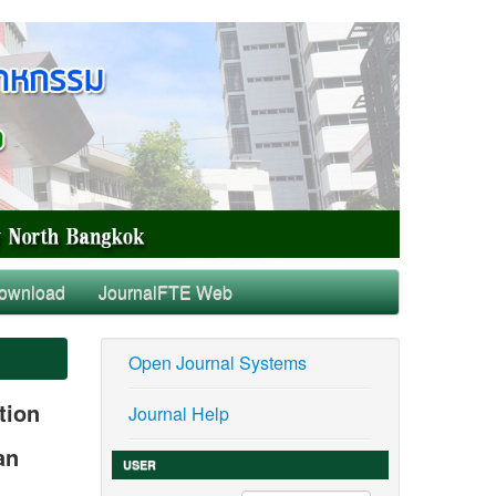
ownload
JournalFTE Web
Open Journal Systems
tion
Journal Help
an
USER