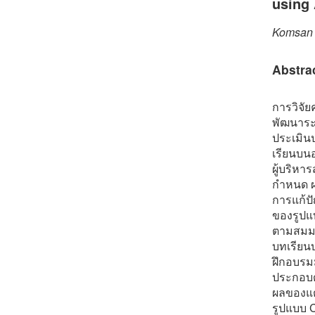
using
Komsan B
Abstra
การวิจัย
พัฒนาระ
ประเมิน
เรียนบน
ผู้บริหา
กำหนด ผล
การแก้ป
ของรูปแบ
ตามสมมต
บทเรียนบ
ฝึกอบรมม
ประกอบด้
ผลของแต
รูปแบบ C