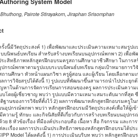
 Authoring System Model
huthong, Pairote Stirayakorn, Jiraphan Srisomphan
ct
ครั้งนี้มีวัตถุประสงค์ 1) เพื่อพัฒนาและประเมินความเหมาะสมรูป
บบนิพนธ์บทเรียน สำหรับสร้างบทเรียนบนอุปกรณ์พกพา 2) เพื่อพ
ประสิทธิภาพหลักสูตรฝึกอบรมครูสถานศึกษาอาชีวศึกษา ในการส
อุปกรณ์พกพาตามรูปแบบระบบนิพนธ์บทเรียน กลุ่มเป้าหมายการวิจัย
รสถานศึกษา หัวหน้าแผนกวิชา ครูผู้สอน และผู้เรียน โดยเลือกตามเก
การวิจัยสรุปได้ดังนี้ 1) รูปแบบที่พัฒนาขึ้นสามารถนำไปประยุกต์
ัญหาในด้านการจัดการเรียนการสอนของครู ผลการประเมินควา
บโดยผู้เชี่ยวชาญ พบว่า รูปแบบมีความเหมาะสมระดับมากที่สุด ซึ
ิฐานของการวิจัยที่ตั้งไว้ 2) ผลการพัฒนาหลักสูตรฝึกอบรมครูใน
นอุปกรณ์พกพา พบว่า หลักสูตรฝึกอบรมมีวัตถุประสงค์เพื่อให้ผู้เข
ีความรู้ ทักษะ และกิจนิสัยที่ดีเกี่ยวกับการสร้างบทเรียนบนอุปก
วย 8 หัวข้อเรื่อง ที่มีองค์ประกอบคือ เนื้อหา สื่อ กิจกรรม และกา
่ละเรื่อง ผลการประเมินประสิทธิภาพของหลักสูตรฝึกอบรมได้ประย
IPP Model ได้ผลดังนี้ 1) การประเมินบริบท พบว่า หลักสูตรฝึกอบร