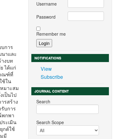
Username
Password
Remember me
แบบการ
ัฒนาและ
NOTIFICATIONS
ร้างบท
 ได้แก่
View
ณฑ์ที่
Subscribe
ใช้ใน
มเหมาะสม
JOURNAL CONTENT
่งเป็นไป
การสร้าง
Search
้ารับการ
รณ์พกพา
รประเมิน
Search Scope
ุกต์ใช้
มมี