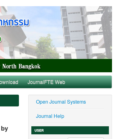
ownload
JournalFTE Web
Open Journal Systems
Journal Help
 by
USER