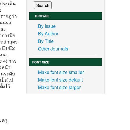
รประเมิน
ง
ปรากฏว่า
BROWSE
ะแนนผล
By Issue
ยละ
By Author
่อการฝึก
By Title
หลักสูตร
า E1/E2
Other Journals
กำหนด
ะ 4) การ
FONT SIZE
วหน้า
Make font size smaller
ในระดับ
Make font size default
เป็นไป
้งไว้
Make font size larger
มครู