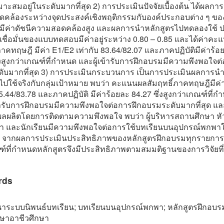
ะสมอยู่ในระดับมากที่สุด 2) การประเมินปัจจัยเบื้องต้น ได้ผลกา
คล้องระหว่างจุดประสงค์เชิงพฤติกรรมกับองค์ประกอบต่าง ๆ ขอ
รมีค่าดัชนีความสอดคล้องสูง และผลการนำหลักสูตรไปทดลองใช้ 
ชื่อมั่นของแบบทดสอบมีค่าอยู่ระหว่าง 0.80 – 0.85 และได้ค่าค
ภาคทฤษฎี มีค่า E1/E2 เท่ากับ 83.64/82.07 และภาคปฏิบัติมีค่าร้อ
่งสูงกว่าเกณฑ์ที่กำหนด และผู้เข้ารับการฝึกอบรมมีความพึงพอใจต
ับมากที่สุด 3) การประเมินกระบวนการ เป็นการประเมินผลการนำ
ไปใช้จริงกับกลุ่มเป้าหมาย พบว่า คะแนนผลสัมฤทธิ์ภาคทฤษฎีมีค่
85.44/83.78 และภาคปฏิบัติ มีค่าร้อยละ 84.27 ซึ่งสูงกว่าเกณฑ์ที่
ข้ารับการฝึกอบรมมีความพึงพอใจต่อการฝึกอบรมระดับมากที่สุด แล
ผลผลิตโดยการติดตามความพึงพอใจ พบว่า ผู้บริหารสถานศึกษา หั
า และนักเรียนมีความพึงพอใจต่อการใช้บทเรียนบนอุปกรณ์พกพา
ุด จากผลการประเมินประสิทธิภาพของหลักสูตรฝึกอบรมทุกรายการ
ที่กำหนดหลักสูตรจึงมีประสิทธิภาพตามสมมติฐานของการวิจัยที่ตั
rds
าระบบนิพนธ์บทเรียน; บทเรียนบนอุปกรณ์พกพา; หลักสูตรฝึกอบร
ษาอาชีวศึกษา