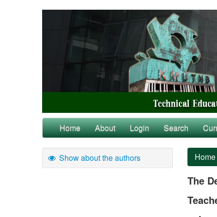
Home
About
Login
Search
Cur
Home
Show about the authors
The De
Teache