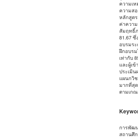
ความเหมา
ความสอด
หลักสูต
ค่าความเ
สัมฤทธิ์
81.67 ซึ
อบรมระด
ฝึกอบรม
เท่ากับ 
และผู้เ
ประเมิน
แผนกวิช
มากที่ส
ตามเกณฑ์
Keywo
การพัฒน
สถานศึก