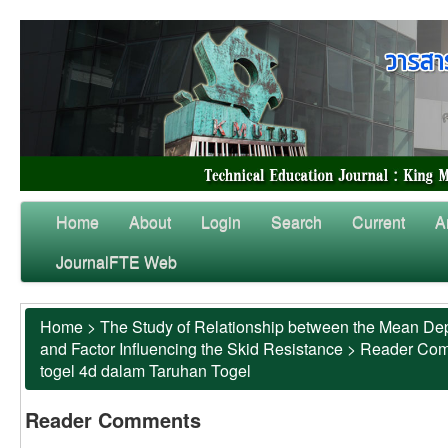
Home
About
Login
Search
Current
A
JournalFTE Web
Home
>
The Study of Relationship between the Mean Dep
and Factor Influencing the Skid Resistance
>
Reader Co
togel 4d dalam Taruhan Togel
Reader Comments