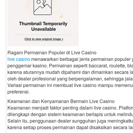
Ragam Permainan Populer di Live Casino
live casino
menawarkan berbagai jenis permainan populer ya
penggemar kasino. Permainan seperti baccarat, roulette, bla
karena aturannya mudah dipahami dan dimainkan secara l
oleh dealer profesional yang berpengalaman, sehingga jalan
Variasi permainan ini membuat live casino mampu memenu
preferensi.
Keamanan dan Kenyamanan Bermain Live Casino
Keamanan menjadi faktor penting dalam live casino. Platfo
dilengkapi dengan sistem keamanan berlapis untuk melindu
Selain itu, penggunaan dealer sungguhan juga meningkatk
karena setiap proses permainan dapat disaksikan secara 