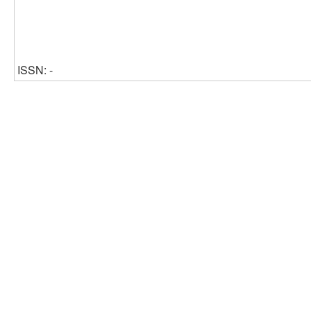
ISSN: -