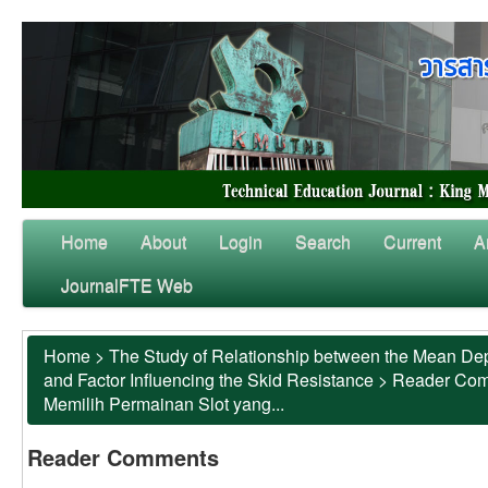
Home
About
Login
Search
Current
A
JournalFTE Web
Home
>
The Study of Relationship between the Mean Dep
and Factor Influencing the Skid Resistance
>
Reader Co
Memilih Permainan Slot yang...
Reader Comments