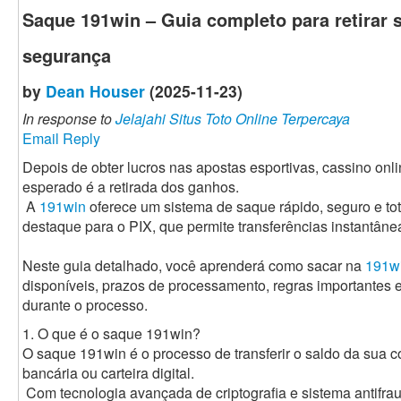
Saque 191win – Guia completo para retirar 
segurança
by
Dean Houser
(2025-11-23)
In response to
Jelajahi Situs Toto Online Terpercaya
Email Reply
Depois de obter lucros nas apostas esportivas, cassino on
esperado é a retirada dos ganhos.
A
191win
oferece um sistema de saque rápido, seguro e to
destaque para o PIX, que permite transferências instantâne
Neste guia detalhado, você aprenderá como sacar na
191wi
disponíveis, prazos de processamento, regras importantes
durante o processo.
1. O que é o saque 191win?
O saque 191win é o processo de transferir o saldo da sua 
bancária ou carteira digital.
Com tecnologia avançada de criptografia e sistema antifrau