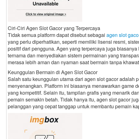
Ciri-Ciri Agen Slot Gacor yang Terpercaya
Tidak semua platform dapat disebut sebagai
agen slot gaco
yang perlu diperhatikan, seperti memiliki lisensi resmi, si
positif dari pengguna. Agen yang terpercaya juga biasany
ternama dan menyediakan sistem permainan yang transpar
merasa lebih aman dan nyaman saat bermain tanpa khawati
Keunggulan Bermain di Agen Slot Gacor
Salah satu keunggulan utama dari agen slot gacor adalah 
menyenangkan. Platform ini biasanya menawarkan game den
yang kompetitif. Selain itu, tampilan grafis yang menarik 
pemain semakin betah. Tidak hanya itu, agen slot gacor j
pelanggan yang cepat tanggap untuk membantu pemain kap