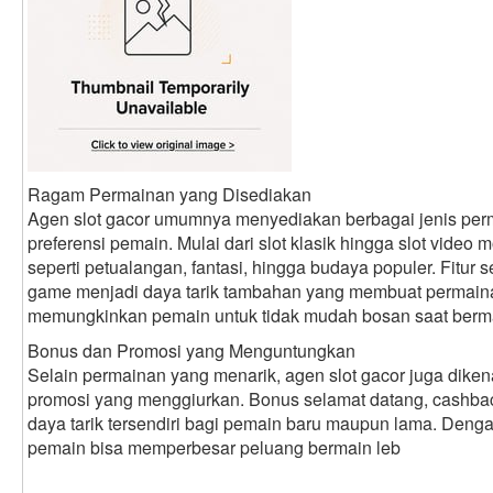
Ragam Permainan yang Disediakan
Agen slot gacor umumnya menyediakan berbagai jenis perma
preferensi pemain. Mulai dari slot klasik hingga slot vide
seperti petualangan, fantasi, hingga budaya populer. Fitur se
game menjadi daya tarik tambahan yang membuat permainan
memungkinkan pemain untuk tidak mudah bosan saat berm
Bonus dan Promosi yang Menguntungkan
Selain permainan yang menarik, agen slot gacor juga dike
promosi yang menggiurkan. Bonus selamat datang, cashbac
daya tarik tersendiri bagi pemain baru maupun lama. Deng
pemain bisa memperbesar peluang bermain leb