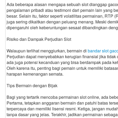
Ada beberapa alasan mengapa sebuah slot dianggap gacor
pengalaman pribadi atau testimoni dari pemain lain yang
besar. Selain itu, faktor seperti volatilitas permainan, RTP 
juga sering dikaitkan dengan peluang menang. Meski demikia
dipengaruhi oleh keberuntungan sesaat dibandingkan deng
Risiko dan Dampak Perjudian Slot
Walaupun terlihat menggiurkan, bermain di
bandar slot gac
Perjudian dapat menyebabkan kerugian finansial jika tidak d
ada juga potensi kecanduan yang bisa berdampak pada keh
Oleh karena itu, penting bagi pemain untuk memiliki batasa
harapan kemenangan semata.
Tips Bermain dengan Bijak
Bagi yang tertarik mencoba permainan slot online, ada bebe
Pertama, tetapkan anggaran bermain dan patuhi batas terseb
terpercaya dan memiliki lisensi resmi. Ketiga, jangan muda
tanpa dasar yang jelas. Terakhir, jadikan permainan sebag