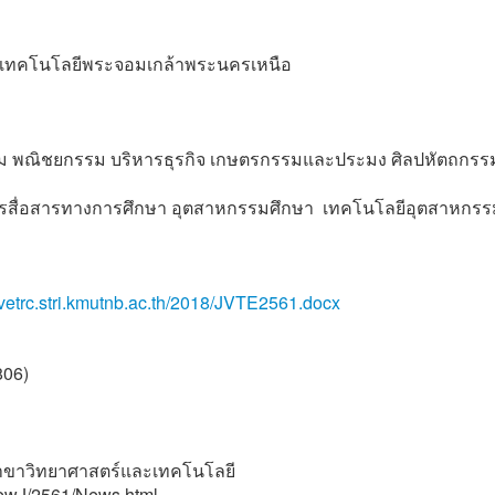
ัยเทคโนโลยีพระจอมเกล้าพระนครเหนือ
 พณิชยกรรม บริหารธุรกิจ เกษตรกรรมและประมง ศิลปหัตถกรร
ารสื่อสารทางการศึกษา อุตสาหกรรมศึกษา เทคโนโลยีอุตสาหกรร
//vetrc.stri.kmutnb.ac.th/2018/JVTE2561.docx
806)
2 สาขาวิทยาศาสตร์และเทคโนโลยี
/NewJ/2561/News.html