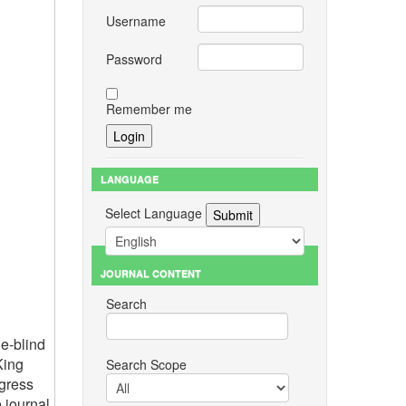
Username
Password
Remember me
LANGUAGE
Select Language
JOURNAL CONTENT
Search
e-blind
King
Search Scope
gress
 journal