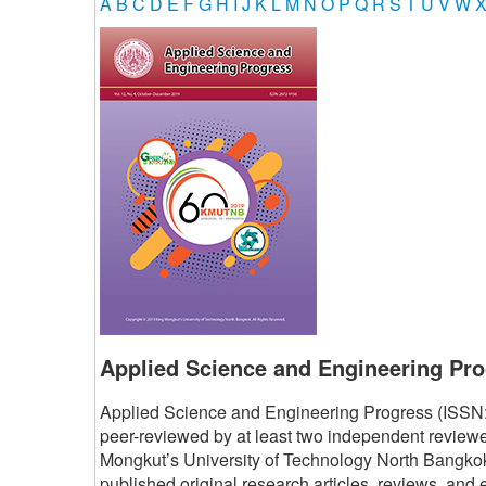
A
B
C
D
E
F
G
H
I
J
K
L
M
N
O
P
Q
R
S
T
U
V
W
Applied Science and Engineering Pr
Applied Science and Engineering Progress (ISSN: 
peer-reviewed by at least two independent reviewer
Mongkut’s University of Technology North Bangk
published original research articles, reviews, and 