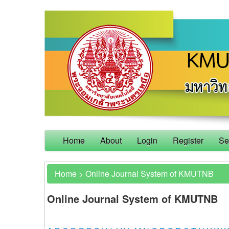
Home
About
Login
Register
Se
Home
>
Online Journal System of KMUTNB
Online Journal System of KMUTNB