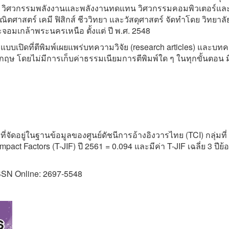
อม วิศวกรรมพลังงานและพลังงานทดแทน วิศวกรรมคอมพิวเตอร์แ
ศาสตร์ เคมี ฟิสิกส์ ชีววิทยา และวัสดุศาสตร์ จัดทำโดย วิทยาลั
มเกล้าพระนครเหนือ ตั้งแต่ ปี พ.ศ. 2548
เปิดที่ตีพิมพ์เผยแพร่บทความวิจัย (research articles) และบท
ฤษ โดยไม่มีการเก็บค่าธรรมเนียมการตีพิมพ์ใด ๆ ในทุกขั้นตอน ม
ดอยู่ในฐานข้อมูลของศูนย์ดัชนีการอ้างอิงวารไทย (TCI) กลุ่มที่ 
ct Factors (T-JIF) ปี 2561 = 0.094 และมีค่า T-JIF เฉลี่ย 3 ปีย้
ISSN Online: 2697-5548