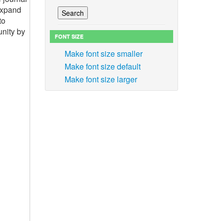
expand
to
nity by
FONT SIZE
Make font size smaller
Make font size default
Make font size larger