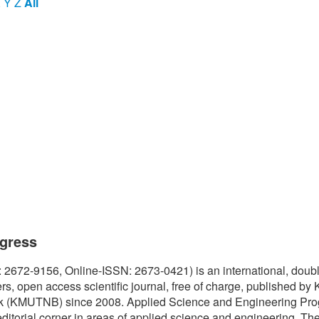
X
Y
Z
All
ogress
2672-9156, Online-ISSN: 2673-0421) is an international, doubl
s, open access scientific journal, free of charge, published by 
ok (KMUTNB) since 2008. Applied Science and Engineering Pro
editorial corner in areas of applied science and engineering. The