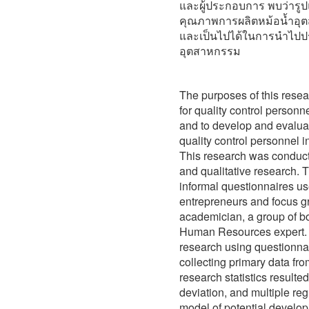
และผู้ประกอบการ พบว่ารู
คุณภาพการผลิตหม้อน้ำอุ
และเป็นไปได้ในการนำไปป
อุตสาหกรรม
The purposes of this resear
for quality control personne
and to develop and evaluat
quality control personnel i
This research was conduct
and qualitative research. 
informal questionnaires use
entrepreneurs and focus gr
academician, a group of bo
Human Resources expert. T
research using questionna
collecting primary data fr
research statistics resulte
deviation, and multiple reg
model of potential developi