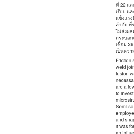
ที่ 22 
เรียบ แ
แข็งแรง
ลำดับ ที
ไม่ส่งผ
กระบอกเ
เชื่อม 3
เป็นความ
Friction
weld joi
fusion w
necessar
are a fe
to invest
microstru
Semi-sol
employed
and shape
it was f
an influ