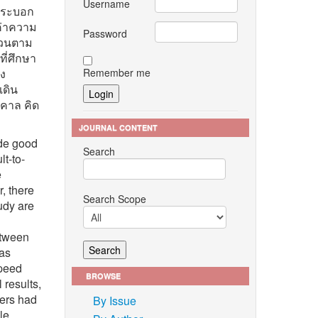
Username
งกระบอก
ค่าความ
Password
กวนตาม
ที่ศึกษา
Remember me
รง
เดิน
สคาล คิด
JOURNAL CONTENT
ide good
Search
lt-to-
e
, there
Search Scope
udy are
between
was
speed
BROWSE
 results,
ters had
By Issue
le