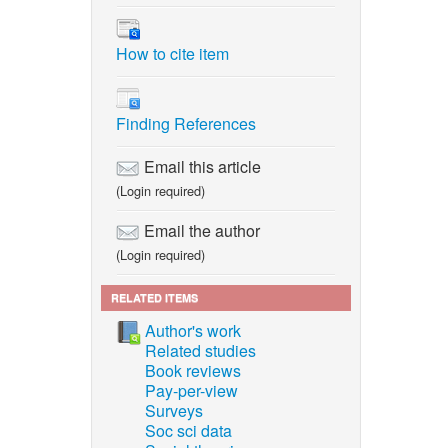
 the
, pp. 1–
How to cite item
 input and
Finding References
ed 2024-
vol. 25,
Email this article
(Login required)
mple, and
Email the author
, no.
(Login required)
RELATED ITEMS
ture
nal of
Author's work
Related studies
Book reviews
Pay-per-view
ing on
Surveys
Soc sci data
 2014.