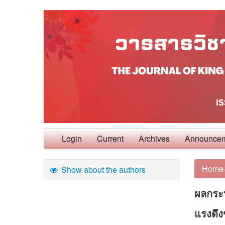
Login
Current
Archives
Announce
Home
Show about the authors
ผลกระ
แรงดึง