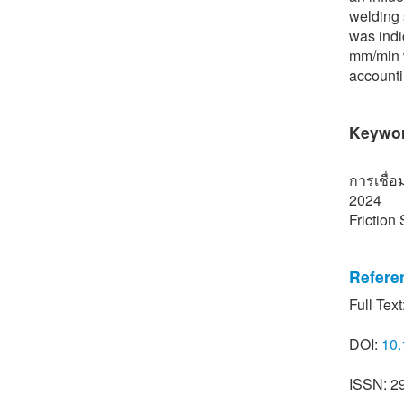
welding 
was indi
mm/min w
accounti
Keywo
การเชื่อ
2024
Friction
Refere
[1] N. T
Full Text
(in Thai)
DOI:
10.
[2] R. S.
Science 
ISSN: 2