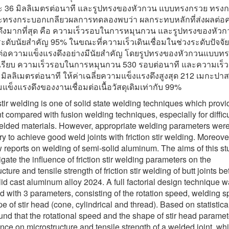
และ 36 มิลลิเมตรต่อนาที และรูปทรงของหัวกวน แบบทรงกรวย ทร
ละทรงกระบอกเกลียวผลการทดลองพบว่า ผลกระทบหลักที่ส่งผลต่อ
ดึงมากที่สุด คือ ความเร็วรอบในการหมุนกวน และรูปทรงของหัว
่ระดับนัยสำคัญ 95% ในขณะที่ความเร็วเดินเชื่อมในช่วงระดับปัจจัย
ลต่อความแข็งแรงดึงอย่างมีนัยสำคัญ โดยรูปทรงของหัวกวนแบบท
รียบ ความเร็วรอบในการหมุนกวน 530 รอบต่อนาที และความเร็ว
6 มิลลิเมตรต่อนาที ให้ค่าเฉลี่ยความแข็งแรงดึงสูงสุด 212 เมกะปา
แข็งแรงดึงของงานเชื่อมต่อเนื้อวัสดุเดิมเท่ากับ 99%
 stir welding is one of solid state welding techniques which prov
nt compared with fusion welding techniques, especially for difficu
elded materials. However, appropriate welding parameters wer
y to achieve good weld joints with friction stir welding. Moreover
w reports on welding of semi-solid aluminum. The aims of this st
igate the influence of friction stir welding parameters on the
cture and tensile strength of friction stir welding of butt joints 
id cast aluminum alloy 2024. A full factorial design technique 
 with 3 parameters, consisting of the rotation speed, welding 
 of stir head (cone, cylindrical and thread). Based on statistical
ound that the rotational speed and the shape of stir head parame
ence on microstructure and tensile strength of a welded joint, whi