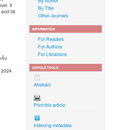
By Author
el. It
By Title
m and 36
Other Journals
INFORMATION
For Readers
For Authors
For Librarians
แข็ง
ARTICLE TOOLS
l 2024
Abstract
s., 2013
Print this article
rials
Indexing metadata