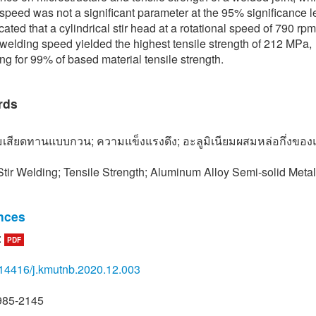
speed was not a significant parameter at the 95% significance lev
cated that a cylindrical stir head at a rotational speed of 790 rp
elding speed yielded the highest tensile strength of 212 MPa,
ng for 99% of based material tensile strength.
rds
มเสียดทานแบบกวน; ความแข็งแรงดึง; อะลูมิเนียมผสมหล่อกึ่งของ
 Stir Welding; Tensile Strength; Aluminum Alloy Semi-solid Meta
nces
hammachot, Metallurgy. Bangkok: Chulalongkorn University Pres
:
PDF
.
14416/j.kmutnb.2020.12.003
 Mishra and Z. Y. Ma, “Friction stir welding and processing,” Mate
and Engineering, vol. 50, no. 1–2, pp. 1–78, 2005.
985-2145