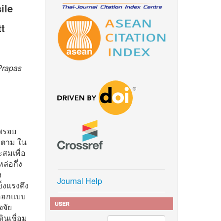
ile
tt
Prapas
าพรอย
ก็ตาม ใน
ะสมเพื่อ
ล่อกึ่ง
ง
Journal Help
็งแรงดึง
คออกแบบ
USER
จัย
ินเชื่อม