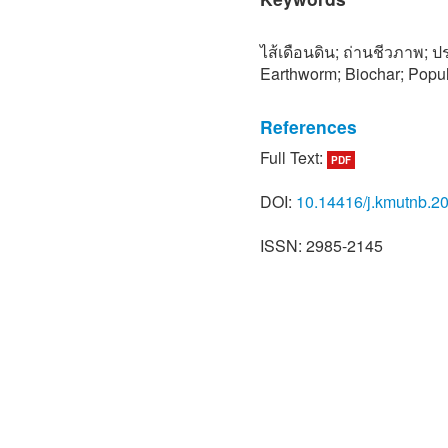
ไส้เดือนดิน; ถ่านชีวภาพ; 
Earthworm; Biochar; Popula
References
Full Text:
PDF
[1] S. Hemwong, “Effects 
yield and nitrogen use effic
DOI:
10.14416/j.kmutnb.2
Journal of Science and T
University, vol. 16, no. 1, 
ISSN: 2985-2145
[2] Food and Fertilizer Tec
Rice Husk Charcoal. FFTC. 
https://www.fftc. org.tw/h
pt2001004.pdf
[3] W. H. Elmer and J. J. 
on arbuscular mycorrhizae
asparagus in replant soils,
2011.