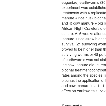
eugeniae) earthworms (30 
experiment was establishe
treatments with 4 replicati
manure + rice husk biochar
and 4) cow manure + pig bo
African Night Crawlers died
culture. At 6 weeks after c
manure + rice straw bioch
survival (21 surviving worm
proved to be higher than 
surviving worms or 48 perc
of earthworms was not stat
the cow manure alone tre
biochar treatment contribu
rates among the species. I
biochar, the application of
and cow manure in a 1 : 1 
effect on earthworm surviv
Keywords