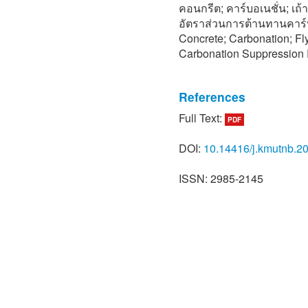
คอนกรีต; คาร์บอเนชั่น; เถ้า
อัตราส่วนการต้านทานคาร์
Concrete; Carbonation; Fly
Carbonation Suppression R
References
Full Text:
PDF
[1] A. Petcherdchoo, “Sustai
The Journal of KMUTNB, vo
DOI:
10.14416/j.kmutnb.2
Thai).
[2] S. K. Roy, K. B. Poh, a
ISSN: 2985-2145
concrete accelerated carb
Building and Environment, 
[3] J. Khunthongkeaw, S. T
study on carbonation depth 
Construction and Building 
[4] C. D. Atis, “Accelerate
made with fly ash,” Constru