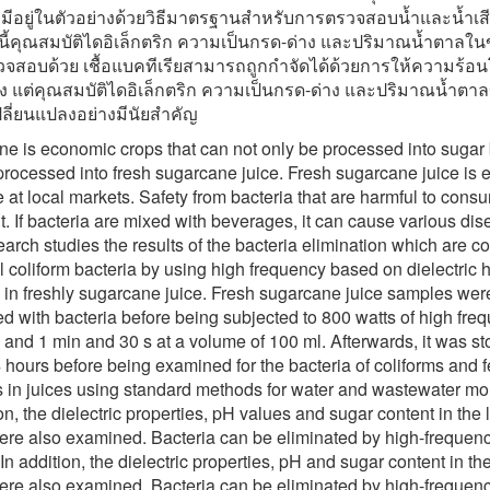
ี่มีอยู่ในตัวอย่างด้วยวิธีมาตรฐานสำหรับการตรวจสอบน้ำและน้ำเส
ี้คุณสมบัติไดอิเล็กตริก ความเป็นกรด-ด่าง และปริมาณน้ำตาลใ
วจสอบด้วย เชื้อแบคทีเรียสามารถถูกกำจัดได้ด้วยการให้ความร้อน
ูง แต่คุณสมบัติไดอิเล็กตริก ความเป็นกรด-ด่าง และปริมาณน้ำตา
ปลี่ยนแปลงอย่างมีนัยสำคัญ
e is economic crops that can not only be processed into sugar
processed into fresh sugarcane juice. Fresh sugarcane juice is e
e at local markets. Safety from bacteria that are harmful to cons
t. If bacteria are mixed with beverages, it can cause various dis
earch studies the results of the bacteria elimination which are co
l coliform bacteria by using high frequency based on dielectric 
e in freshly sugarcane juice. Fresh sugarcane juice samples wer
ed with bacteria before being subjected to 800 watts of high fre
n and 1 min and 30 s at a volume of 100 ml. Afterwards, it was st
4 hours before being examined for the bacteria of coliforms and f
s in juices using standard methods for water and wastewater mon
on, the dielectric properties, pH values and sugar content in the 
were also examined. Bacteria can be eliminated by high-frequen
In addition, the dielectric properties, pH and sugar content in the
were also examined. Bacteria can be eliminated by high-frequen