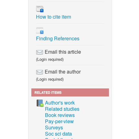
. Strati,
How to cite item
olonic
crobes
Finding References
ey, P.
Email this article
sure
(Login required)
rry and
Email the author
299,
(Login required)
ntón, C.
RELATED ITEMS
, J.
Author's work
riend
Related studies
463.
Book reviews
oultry-
Pay-per-view
Surveys
ed with
Soc sci data
,”