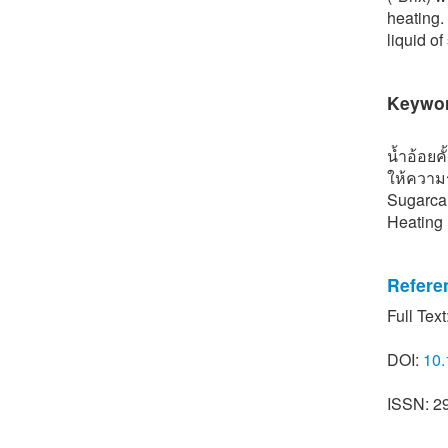
heating.
liquid o
Keywo
น้ำอ้อยคั
ให้ความ
Sugarcan
Heating
Refere
Full Text
[1] S. A
character
DOI:
10.
Non-alco
257.
ISSN: 2
[2] P. M
sugar ca