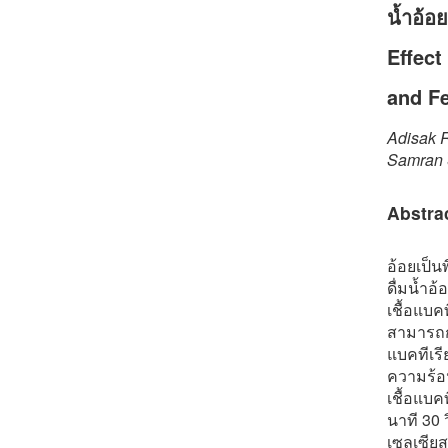
น้ำอ้อย
Effect
and Fe
Adisak 
Samran 
Abstra
อ้อยเป็
ดื่มน้ำ
เชื้อแบค
สามารถก่
แบคทีเรี
ความร้อน
เชื้อแบค
นาที 30 
เซลเซีย