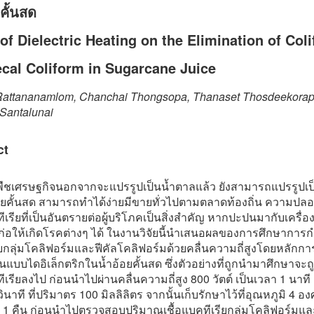
คั้นสด
 of Dielectric Heating on the Elimination of Col
cal Coliform in Sugarcane Juice
Rattananamlom, Chanchai Thongsopa, Thanaset Thosdeekorap
Santalunai
ct
นพืชเศรษฐกิจนอกจากจะแปรรูปเป็นน้ำตาลแล้ว ยังสามารถแปรรูปเป็
อ้อยคั้นสด สามารถทำได้ง่ายมีขายทั่วไปตามตลาดท้องถิ่น ความปล
ทีเรียที่เป็นอันตรายต่อผู้บริโภคเป็นสิ่งสำคัญ หากปะปนมากับเครื่อง
อให้เกิดโรคต่างๆ ได้ ในงานวิจัยนี้นำเสนอผลของการศึกษาการกำจ
ยกลุ่มโคลิฟอร์มและฟีคัลโคลิฟอร์มด้วยคลื่นความถี่สูงโดยหลักกา
แบบไดอิเล็กตริกในน้ำอ้อยคั้นสด ซึ่งตัวอย่างที่ถูกนำมาศึกษาจะ
ทีเรียลงไป ก่อนนำไปผ่านคลื่นความถี่สูง 800 วัตต์ เป็นเวลา 1 นาที
วินาที ที่ปริมาตร 100 มิลลิลิตร จากนั้นเก็บรักษาไว้ที่อุณหภูมิ 4 อ
ส 1 คืน ก่อนนำไปตรวจสอบปริมาณเชื้อแบคทีเรียกลุ่มโคลิฟอร์มแล