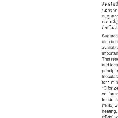
ลิฟอร์มท
นอกจากน
จะถูกตร
ความถี่ส
อ้อยไม่เ
Sugarcan
also be 
availabl
importan
This res
and feca
principl
inoculat
for 1 mi
°C for 2
coliform
In additi
(°Brix) 
heating. 
(°Brix) 