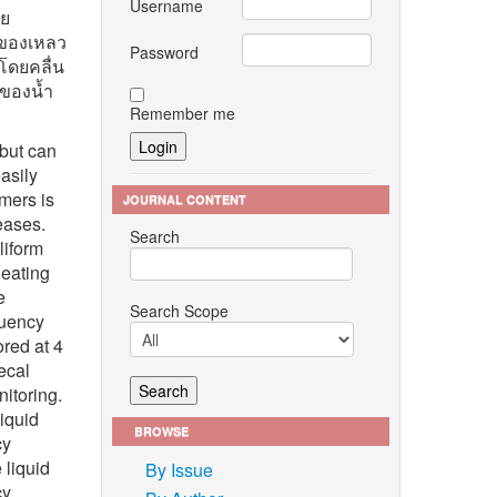
Username
ีย
นของเหลว
Password
โดยคลื่น
ลของน้ำ
Remember me
 but can
asily
umers is
JOURNAL CONTENT
eases.
Search
liform
heating
e
Search Scope
quency
ored at 4
ecal
itoring.
liquid
BROWSE
cy
 liquid
By Issue
cy