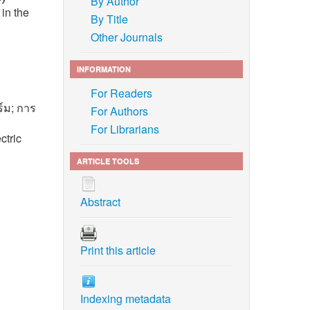
By Author
 in the
By Title
Other Journals
INFORMATION
For Readers
ร์ม; การ
For Authors
For Librarians
ctric
ARTICLE TOOLS
Abstract
al
e,” in
Print this article
pp. 227–
i in
Indexing metadata
Golden