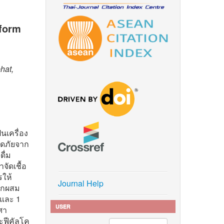
iform
hat,
นเครื่อง
อดภัยจาก
ดื่ม
ัดเชื้อ
รให้
Journal Help
ถูกผสม
 และ 1
USER
งศา
ะฟีคัลโค