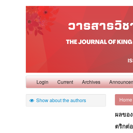
Login
Current
Archives
Announce
Home
Show about the authors
ผลของก
ตริกต่