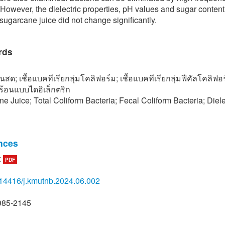
 However, the dielectric properties, pH values and sugar content
f sugarcane juice did not change significantly.
rds
้นสด; เชื้อแบคทีเรียกลุ่มโคลิฟอร์ม; เชื้อแบคทีเรียกลุ่มฟีคัลโคลิฟอ
ร้อนแบบไดอิเล็กตริก
e Juice; Total Coliform Bacteria; Fecal Coliform Bacteria; Diele
nces
:
PDF
rif, A. Batool, W. Nazir, R. S. Khan, and N. Khalid, “Physiochemic
istics nutritional properties and health benefits of sugarcane juic
14416/j.kmutnb.2024.06.002
holic Beverages: Volume 6. The Science of Beverages, 2019, 
985-2145
. S. Homthong, “Detection of coliform bacteria and Escherichia col
ne juice at Amphur Muang Chonburi, Chonburi province,” The 