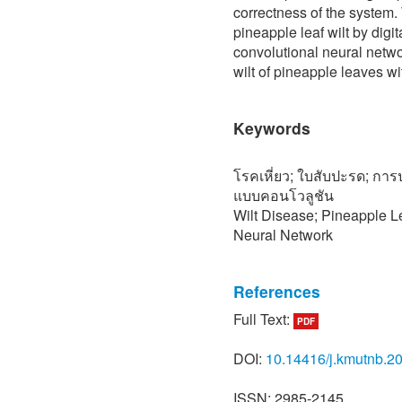
correctness of the system.
pineapple leaf wilt by dig
convolutional neural netwo
wilt of pineapple leaves w
Keywords
โรคเหี่ยว; ใบสับปะรด; ก
แบบคอนโวลูชัน
Wilt Disease; Pineapple L
Neural Network
References
Full Text:
PDF
[1] Office of Agricultural 
yield. [Online]. Available:
DOI:
10.14416/j.kmutnb.2
agency/128/.
[2] Depatment of Internal 
ISSN: 2985-2145