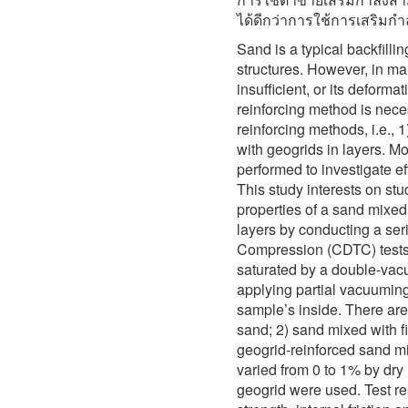
ได้ดีกว่าการใช้การเสริมกำลั
Sand is a typical backfilli
structures. However, in ma
insufficient, or its deforma
reinforcing method is nece
reinforcing methods, i.e., 1
with geogrids in layers. M
performed to investigate e
This study interests on st
properties of a sand mixed 
layers by conducting a ser
Compression (CDTC) tests
saturated by a double-vac
applying partial vacuuming
sample’s inside. There are
sand; 2) sand mixed with fi
geogrid-reinforced sand mi
varied from 0 to 1% by dry
geogrid were used. Test r