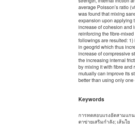
strength, internal friction
average Poisson’s ratio (ν
was found that mixing sand 
expansion upon applying t
increase of cohesion and i
reinforcing the fibre-mixed
followings are resulted: 1)
in geogrid which thus incr
increase of compressive st
the increasing internal fri
by mixing it with fibre and 
mutually can improve its s
better than using only one
Keywords
การทดสอบแรงอัดสามแกน; ก
ตาข่ายเสริมกำลัง; เส้นใย