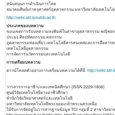
สนับสนุนการดำเนินการโดย
สมาคมศิษย์เก่าครุศาสตร์อุตสาหกรรม มหาวิทยาลัยเทคโนโ
http://vetrc.stri.kmutnb.ac.th
ประเภทของบทความ
ขอบเขตการรับบทความลงพิมพ์ในสาขาอุตสาหกรรม พณิชยกร
ประมง ศิลปหัตถกรรม คหกรรม
อุตสาหกรรมท่องเที่ยว เทคโนโลยีสารสนเทศและการสื่อสาร
เทคโนโลยีอุตสาหกรรม
การจัดการนวัตกรรมและเทคโนโลยี
การเตรียมบทความ
ดาวน์โหลดตัวอย่างการเตรียมบทความได้ที่นี่
http://vetrc.st
วารสารการอาชีวะและเทคนิคศึกษา (ISSN 2229-1806)
ศูนย์วิจัยเทคโนโลยีทางอาชีวศึกษา
สำนักวิจัยวิทยาศาสตร์และเทคโนโลยี
มหาวิทยาลัยเทคโนโลยีพระจอมเกล้าพระนครเหนือ
ได้รับการจัดอยู่ในวารสารฐานข้อมูล TCI กลุ่มที่ 2 สาขาวิท
http://www.kmutt.ac.th/jif/public_html/Evaluation/NewJ/256