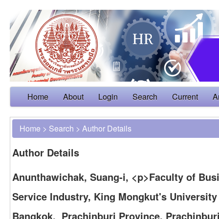
Home
About
Login
Search
Current
A
Home
>
Search
>
Author Details
Author Details
Anunthawichak, Suang-i, <p>Faculty of Bus
Service Industry, King Mongkut's University
Bangkok, Prachinburi Province, Prachinburi