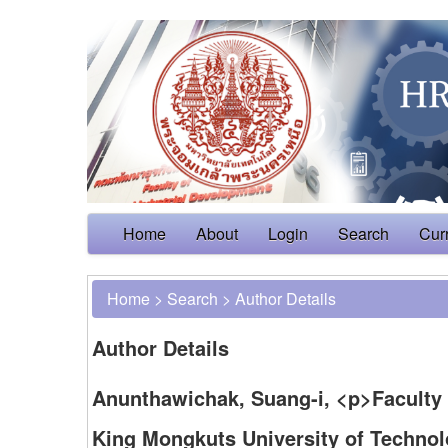
Home
About
Login
Search
Cur
Home
>
Search
>
Author Details
Author Details
Anunthawichak, Suang-i, <p>Faculty 
King Mongkuts University of Technol