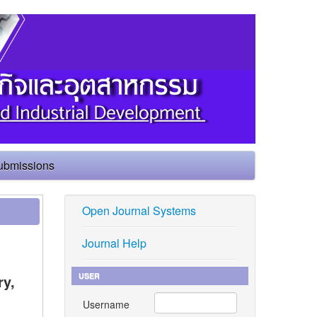
ubmissions
Open Journal Systems
Journal Help
USER
ry,
Username