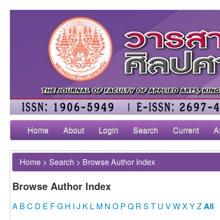
Home
About
Login
Search
Current
A
Home
>
Search
>
Browse Author Index
Browse Author Index
A
B
C
D
E
F
G
H
I
J
K
L
M
N
O
P
Q
R
S
T
U
V
W
X
Y
Z
All