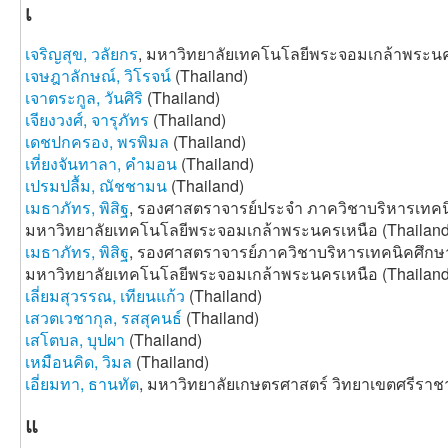
เ
เจริญสุข, วลัยกร
, มหาวิทยาลัยเทคโนโลยีพระจอมเกล้าพระนค
เจษฎาลักษณ์, วิโรจน์
(Thailand)
เจาตระกูล, วันศิริ
(Thailand)
เจียงวงศ์, จารุภัทร
(Thailand)
เดชปกครอง, พรพิมล
(Thailand)
เที่ยงจันทาลา, คำมอน
(Thailand)
เปรมปลื้ม, ณัชชามน
(Thailand)
เมธาภัทร, พิสิฐ
, รองศาสตราจารย์ประจำ ภาควิชาบริหารเทค
มหาวิทยาลัยเทคโนโลยีพระจอมเกล้าพระนครเหนือ (Thailand
เมธาภัทร, พิสิฐ
, รองศาสตราจารย์ภาควิชาบริหารเทคนิคศึก
มหาวิทยาลัยเทคโนโลยีพระจอมเกล้าพระนครเหนือ (Thailand
เลี่ยมสุวรรณ, เทียนแก้ว
(Thailand)
เสวตเวชากุล, รสสุคนธ์
(Thailand)
เสโตบล, บุปผา
(Thailand)
เหมือนคิด, วิมล
(Thailand)
เอี่ยมทา, ธานทัต
, มหาวิทยาลัยเกษตรศาสตร์ วิทยาเขตศรีราชา
แ