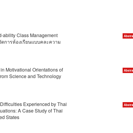
d-ability Class Management
Abstra
ัดการห้องเรียนแบบคละความ
in Motivational Orientations of
Abstra
from Science and Technology
ifficulties Experienced by Thai
Abstra
tuations: A Case Study of Thai
ted States