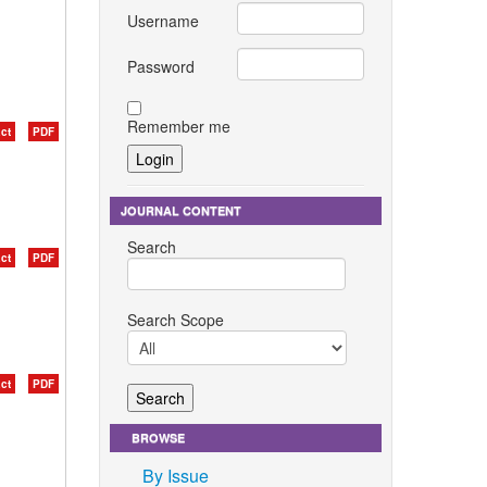
Username
Password
Remember me
ct
PDF
JOURNAL CONTENT
Search
ct
PDF
Search Scope
ct
PDF
BROWSE
By Issue