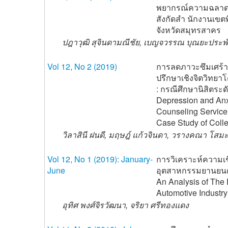
พยากรณ์ความฉลาดท
สังกัดสำ นักงานเขตพ
จังหวัดสมุทรสาคร
ปฎาวุฒิ สุจินดามณีชัย, เบญจวรรณ บุณยะประพัน
Vol 12, No 2 (2019)
การลดภาวะซึมเศร้า
ปรึกษาเชิงจิตวิทย
: กรณีศึกษานิสิตระ
Depression and An
Counseling Service 
Case Study of Coll
วิลาสินี ฝนดี, มฤษฎ์ แก้วจินดา, วรางคณา โสม
Vol 12, No 1 (2019): January-
การวิเคราะห์ความเ
June
อุตสาหกรรมยานยน
An Analysis of The
Automotive Industry
อุทิศ พงศ์จิรวัฒนา, จริยา ศรีทองแดง