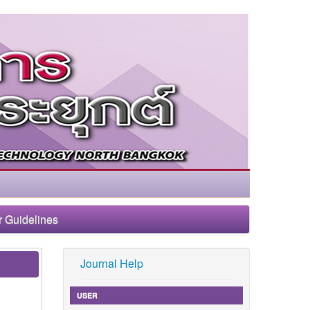
r Guidelines
Journal Help
USER