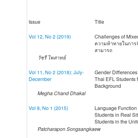
Issue
Title
Vol 12, No 2 (2019)
Challenges of Mixe
ความท้าทายในการจ
สามารถ
วัชรี ไพสาทย์
Vol 11, No 2 (2018): July-
Gender Differences 
December
Thai EFL Students 
Background
Megha Chand Dhakal
Vol 8, No 1 (2015)
Language Function D
Students in Real Si
Students in the Uni
Patcharapon Songsangkaew