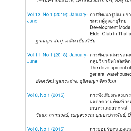
วัชรินทร์ รักเสนาะ, ไพโรจน์ สถิรยากร, พิสิฐ เ
Vol 12, No 1 (2019): January-
การพัฒนารูปแบบกา
June
ชมรมผู้สูงอายุไทย
Development Model 
Elder Club in Thail
ฐาณญา สมภู่, คณิต เขียววิชัย
Vol 11, No 1 (2018): January-
การพัฒนาสมรรถนะอ
June
กลุ่มวิชาชีพโลจิสติก
The development of
general warehouse: 
อัคครัตน์ พูลกระจ่าง, อุจิตชญา จิตรวิมล
Vol 8, No 1 (2015)
การฟังเสียงเพลงบร
ผลต่อความคิดสร้าง
เกษตรและสหกรณ์
วัลลภ กรานวงษ์, เบญจวรรณ บุณยะประพันธ์, ปิ่น
Vol 8, No 1 (2015)
การยอมรับตนเองและ