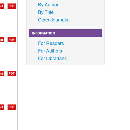
By Author
ct
PDF
By Title
Other Journals
INFORMATION
ct
PDF
For Readers
For Authors
For Librarians
ct
PDF
ct
PDF