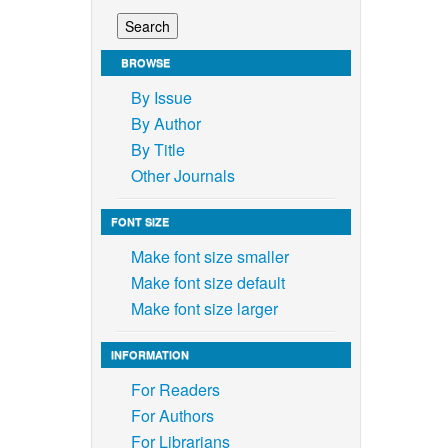
ization
.
del Río-
BROWSE
s
018,
By Issue
By Author
an
By Title
hnical
Other Journals
of the
g Science
FONT SIZE
Make font size smaller
n of
Make font size default
s-
Make font size larger
als
ls,
INFORMATION
, 2017.
For Readers
For Authors
For Librarians