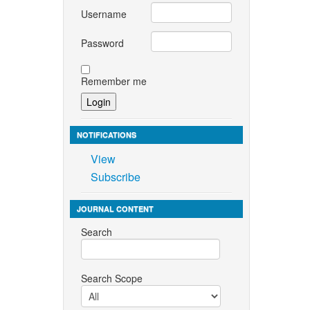
Username
nd
Password
, 2003.
 Gem and
Remember me
f
NOTIFICATIONS
essing
View
al and
Subscribe
36–3545.
JOURNAL CONTENT
nalysis
Search
ng
Search Scope