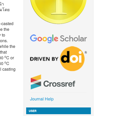
อนำ
ิมโดย
t-casted
ce the
 to
ions.
while the
that
o
030
C or
o
060
C
l casting
Journal Help
USER