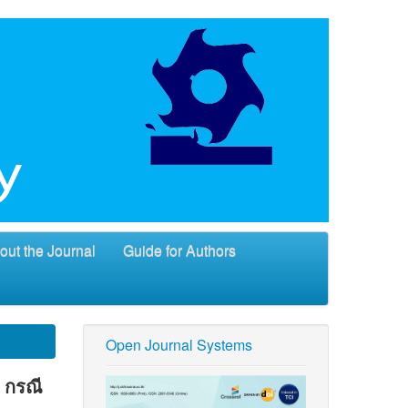
out the Journal
Guide for Authors
Open Journal Systems
: กรณี