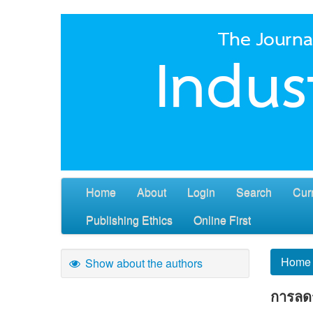
Home
About
Login
Search
Cur
Publishing Ethics
Online First
Home
Show about the authors
การลดร