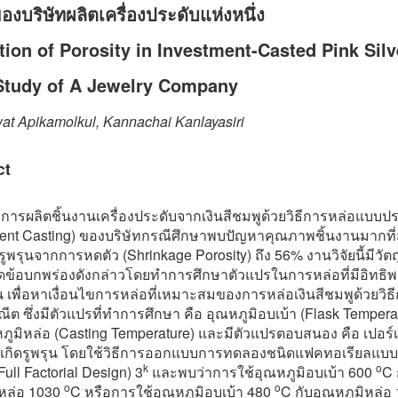
องบริษัทผลิตเครื่องประดับแห่งหนึ่ง
ion of Porosity in Investment-Casted Pink Silv
Study of A Jewelry Company
at Apikamolkul, Kannachai Kanlayasiri
ct
กการผลิตชิ้นงานเครื่องประดับจากเงินสีชมพูด้วยวิธีการหล่อแบบป
ment Casting) ของบริษัทกรณีศึกษาพบปัญหาคุณภาพชิ้นงานมากที่
พรุนจากการหดตัว (Shrinkage Porosity) ถึง 56% งานวิจัยนี้มีวัต
ข้อบกพร่องดังกล่าวโดยทำการศึกษาตัวแปรในการหล่อที่มีอิทธิ
ุน เพื่อหาเงื่อนไขการหล่อที่เหมาะสมของการหล่อเงินสีชมพูด้วยวิธ
ต ซึ่งมีตัวแปรที่ทำการศึกษา คือ อุณหภูมิอบเบ้า (Flask Tempera
ูมิหล่อ (Casting Temperature) และมีตัวแปรตอบสนอง คือ เปอร์
การเกิดรูพรุน โดยใช้วิธีการออกแบบการทดลองชนิดแฟคทอเรียลแบบ
k
o
ull Factorial Design) 3
และพบว่าการใช้อุณหภูมิอบเบ้า 600
C 
o
o
ิหล่อ 1030
C หรือการใช้อุณหภูมิอบเบ้า 480
C กับอุณหภูมิหล่อ