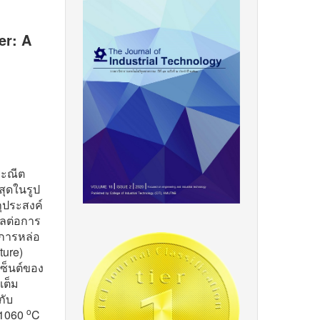
er: A
ระณีต
สุดในรูป
ถุประสงค์
พลต่อการ
ีการหล่อ
ture)
เซ็นต์ของ
เต็ม
กับ
o
 1060
C