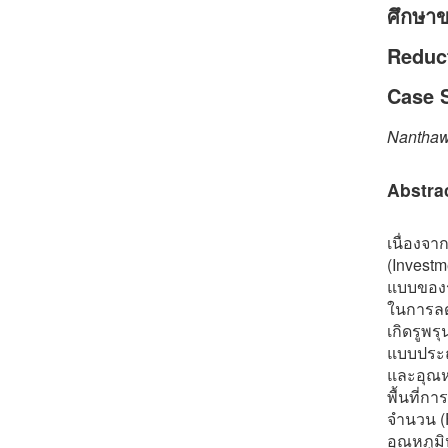
ศึกษาข
Reduct
Case 
Nanthaw
Abstra
เนื่องจา
(Invest
แบบของรู
ในการลด
เกิดรูพร
แบบประณี
และอุณหภ
พื้นที่
จำนวน (F
อุณหภูม