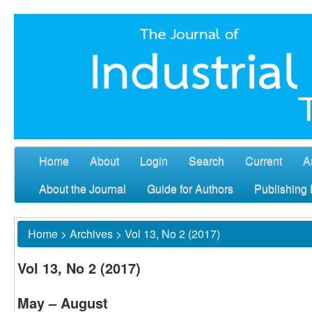
Home
About
Login
Search
Current
A
About the Journal
Guide for Authors
Publishing 
Home
>
Archives
>
Vol 13, No 2 (2017)
Vol 13, No 2 (2017)
May – August