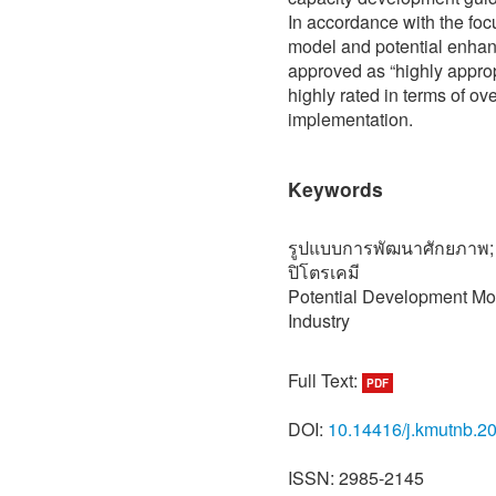
In accordance with the fo
model and potential enh
approved as “highly approp
highly rated in terms of over
implementation.
Keywords
รูปแบบการพัฒนาศักยภาพ; 
ปิโตรเคมี
Potential Development Mo
Industry
Full Text:
PDF
DOI:
10.14416/j.kmutnb.2
ISSN: 2985-2145