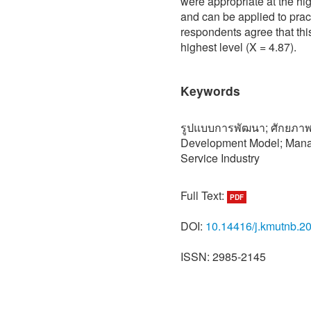
were appropriate at the hig
and can be applied to pract
respondents agree that thi
highest level (X = 4.87).
Keywords
รูปแบบการพัฒนา; ศักยภาพผ
Development Model; Manag
Service Industry
Full Text:
PDF
DOI:
10.14416/j.kmutnb.2
ISSN: 2985-2145