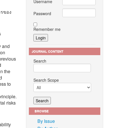
Username
ารของ
Password
Remember me
s
y and
JOURNAL CONTENT
ion
previous
Search
d
in the
ed
Search Scope
ess to
rinciple.
al risks
BROWSE
By Issue
bility