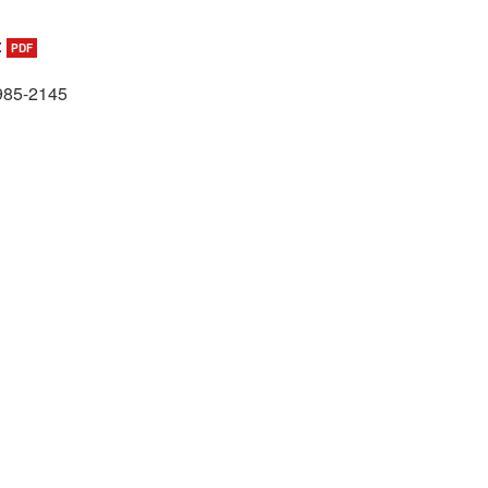
:
PDF
985-2145