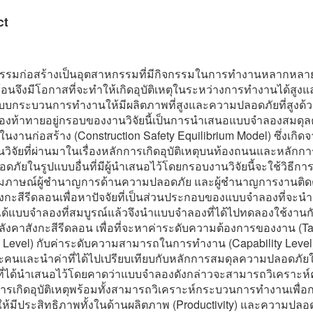
ct
รรมก่อสร้างเป็นอุตสาหกรรมที่มีกิจกรรมในการทำงานหลากหล
้อนจึงมีโอกาสที่จะทำให้เกิดอุบัติเหตุในระหว่างการทำงานได้สูงแ
บกระบวนการทำงานให้มีผลิตภาพที่สูงและความปลอดภัยที่สูงด้วย
รื่องท้าทายอยู่กรอบของงานวิจัยนี้เป็นการนำเสนอแบบจำลองสมดุ
นงานก่อสร้าง (Construction Safety Equilibrium Model) ซึ่งเกิด
วิจัยที่ผ่านมาในเรื่องหลักการเกิดอุบัติเหตุบนท้องถนนและหลักก
ภัยในรูปแบบอื่นที่มีผู้นำเสนอไว้โดยกรอบงานวิจัยนี้จะใช้วิธีกา
มภาษณ์ผู้ชำนาญการด้านความปลอดภัย และผู้ชำนาญการงานติดตั
ังกะสีรีดลอนเพื่อหาปัจจัยที่เป็นส่วนประกอบของแบบจำลองที่จะน
อได้แบบจำลองที่สมบูรณ์แล้วจึงนำแบบจำลองที่ได้ไปทดลองใช้งานก
หลังคาสังกะสีรีดลอน เพื่อที่จะหาค่าระดับความต้องการของงาน (T
Level) กับค่าระดับความสามารถในการทำงาน (Capability Leve
ะคนและนำค่าที่ได้ไปเปรียบเทียบกับหลักการสมดุลความปลอดภั
งที่ได้นำเสนอไว้โดยคาดว่าแบบจำลองดังกล่าวจะสามารถวิเคราะห
การเกิดอุบัติเหตุพร้อมทั้งสามารถวิเคราะห์กระบวนการทำงานเพื่อ
ให้มีประสิทธิภาพทั้งในด้านผลิตภาพ (Productivity) และความปลอ