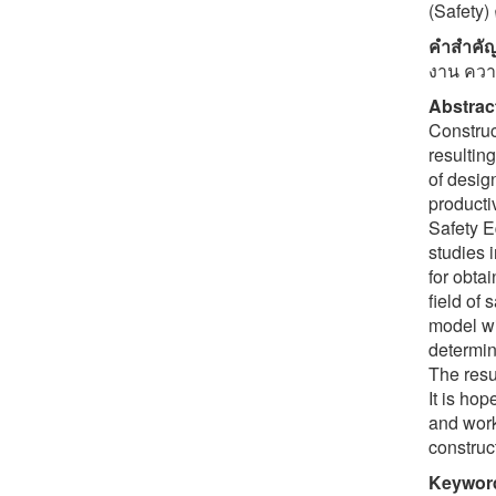
(Safety) 
คำสำคั
งาน คว
Abstrac
Construc
resultin
of desig
producti
Safety E
studies 
for obtai
field of
model wi
determin
The resu
It is ho
and work
construc
Keywor