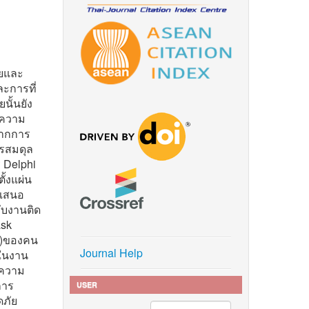
ายและ
ละการที่
นั้นยัง
ลความ
จากการ
ารสมดุล
ร Delphi
้งแผ่น
ำเสนอ
ับงานติด
ask
l)ของคน
Journal Help
ยในงาน
์ความ
การ
USER
ดภัย