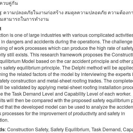
ควบคู่กัน
ญ
: ความปลอดภัยในงานก่อสร้าง สมดุลความปลอดภัย ความต้องก
ามสามารถในการทำงาน
t
tion is one of large industries with various complicated activitie
g in dangers and accidents during the operations. The challenge
ning of work processes which can produce the high rate of safet
vity still exists. This research framework proposes the Construct
quilibrium Model based on the car accident principle and other 
in safety equilibrium principle. The Delphi method will be applie
ning the related factors of the model by interviewing the experts 
 safety construction and metal-sheet roofing trades. The complet
ll be validated by applying metal-sheet roofing installation proc
e the Task Demand Level and Capability Level of each worker.
lts will then be compared with the proposed safety equilibrium p
ped that the developed model can be used to analyze the accident
 processes for the improvement of productivity and safety in
tion.
ds
: Construction Safety, Safety Equilibrium, Task Demand, Capa