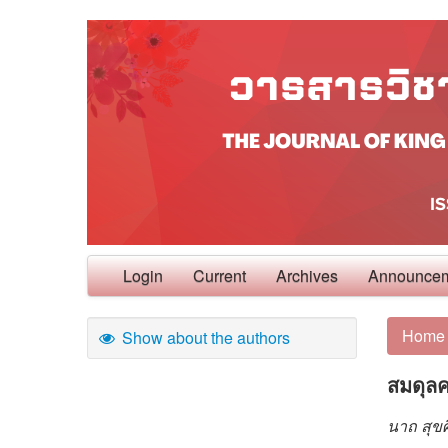
Login
Current
Archives
Announce
Home
Show about the authors
สมดุลค
นาถ สุข