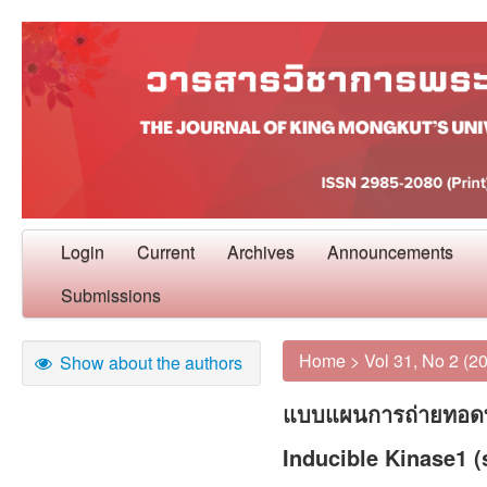
Login
Current
Archives
Announcements
Submissions
Home
>
Vol 31, No 2 (2
Show about the authors
แบบแผนการถ่ายทอดท
Inducible Kinase1 (