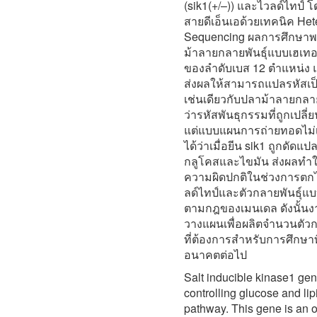
(sik1(+/–)) และไวลด์ไทป
สายดีเอ็นเอด้วยเทคนิค He
Sequencing ผลการศึกษาพบ
ม้าลายกลายพันธุ์แบบเฮเทอโร
ของลำดับเบส 12 ตำแหน่ง
ส่งผลให้สามารถแปลรหัสเป็น
เช่นเดียวกับปลาม้าลายกลายพ
ว่ารหัสพันธุกรรมที่ถูกเปล
แต่แบบแผนการถ่ายทอดไม่เ
ได้ว่าเมื่อยีน sik1 ถูกดั
กลูโคสและไขมัน ส่งผลทำให
ความผิดปกติในช่วงการตกไข่
ลด์ไทป์และตัวกลายพันธุ์แบ
ตามกฎของเมนเดล ดังนั้นงาน
วางแผนเพื่อผลิตจำนวนตัวก
ที่ต้องการสำหรับการศึกษาท
อนาคตต่อไป
Salt inducible kinase1 gene
controlling glucose and li
pathway. This gene is an o