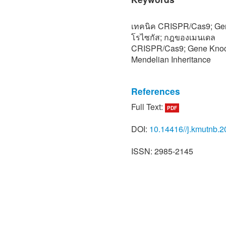
เทคนิค CRISPR/Cas9; Gen
โรไซกัส; กฎของเมนเดล
CRISPR/Cas9; Gene Knock
Mendelian Inheritance
References
[1] S. Panchakhan, M. Cha
Full Text:
PDF
“Fecundity egg quality and
zebrafish in the continuo
DOI:
10.14416//j.kmutnb.2
Agricultural Journal, vol. 3
ISSN: 2985-2145
[2] J. P. Briggs, “The zebr
integrative physiology,” A
Regulatory Integrative and
1, pp. 3–9, 2002.
[3] W. Driever, D. Stemple,