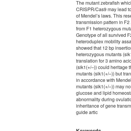
The mutant zebrafish whic
CRISPR/Cas9 may lead to i
of Mendel’s laws. This res
transmission pattern in F2
from F1 heterozygous mutan
Genotype of all survived 
heteroduplex mobility ass
showed that 12 bp insertio
heterozygous mutants (sik1
translation for 3 amino ac
(sik1(+/–)) could heritage
mutants (sik1(+/–)) but tra
in accordance with Mende
mutants (sik1(+/–)) may not
glucose and lipid homeost
abnormality during ovulat
inheritance of gene transmi
guide artic
Keywords