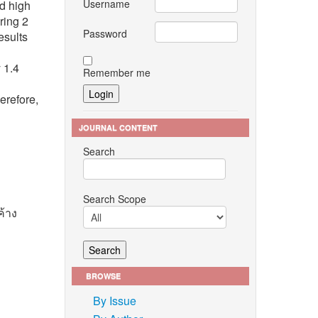
Username
ed high
ring 2
Password
esults
 1.4
Remember me
erefore,
JOURNAL CONTENT
Search
Search Scope
ค้าง
BROWSE
on
By Issue