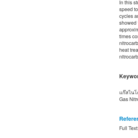
In this 
speed to
cycles a
showed t
approxim
times co
nitrocar
heat tre
nitrocar
Keywo
แก๊สไนโต
Gas Nitr
Refere
[1] V. L
Full Text
fracture