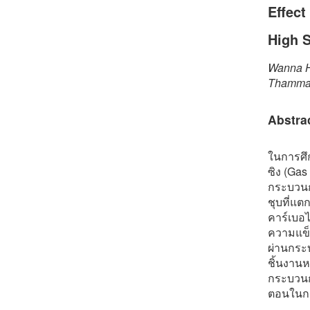
Effect
High 
Wanna H
Thammac
Abstra
ในการศึ
ซิง (Gas
กระบวนก
ชุบที่แ
คาร์เบอ
ความแข็ง
ผ่านกระ
ชิ้นงานห
กระบวนก
ตอนในกา