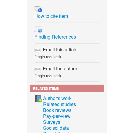
r steel,
How to cite item
n
Finding References
el,”
62,
Email this article
(Login required)
nd
Email the author
1, pp.
(Login required)
RELATED ITEMS
, “New
Author's work
mically
Related studies
turing
Book reviews
Pay-per-view
Surveys
Soc sci data