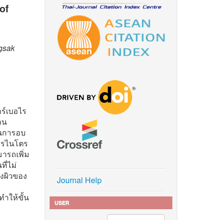
of
gsak
ร์เบอไร
่าน
อนการอบ
การไนโตร
ารถเพิ่ม
ี่ไม่
็งผิวของ
Journal Help
ำให้ขั้น
USER