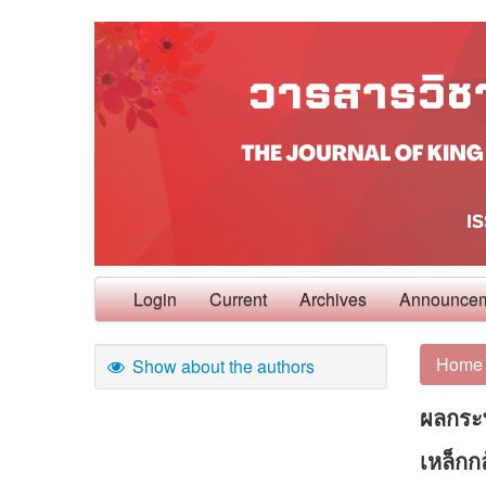
Login
Current
Archives
Announce
Home
Show about the authors
ผลกระ
เหล็กก