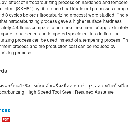
study, effect of nitrocarburizing process on hardened and temper
ol steel (SKH51) by difference heat treatment processes (tempe
nd 3 cycles before nitrocarburizing process) were studied. The r
hat nitrocarburizing process gave a higher surface hardness
ately 4.4 times compare to non-heat treatment or approximately
mpare to hardened and tempered specimen. In addition, the
burizing process can be used instead of a tempering process. Th
atment process and the production cost can be reduced by
burizing process.
rds
รคาร์เบอไรซิง; เหล็กกล้าเครื่องมือความเร็วสูง; ออสเทไนท์เหลือ
ocarburizing; High Speed Tool Steel; Retained Austenite
nces
eskovsek, B. Ule, and B. Liscic, “The influence of microstructure 
:
PDF
 toughness of vacuum heat treated HSS AISI M2,” Materiali in