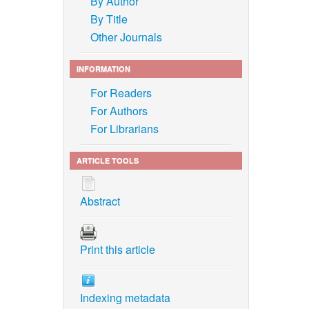
By Author
By Title
Other Journals
cess,”
INFORMATION
d JIS
For Readers
For Authors
For Librarians
ects of
cycle
 7060–
ARTICLE TOOLS
Abstract
e of 17-
. 31, no.
Print this article
 Steels.
403/
Indexing metadata