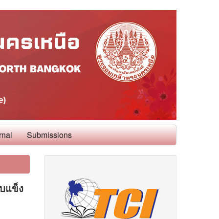
rnal
Submissions
บแข็ง