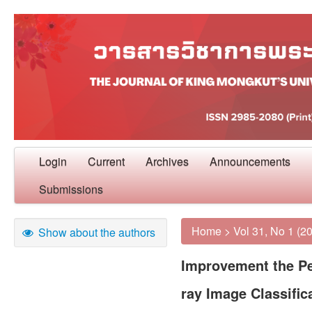
Login
Current
Archives
Announcements
Submissions
Home
>
Vol 31, No 1 (2
Show about the authors
Improvement the Pe
ray Image Classific