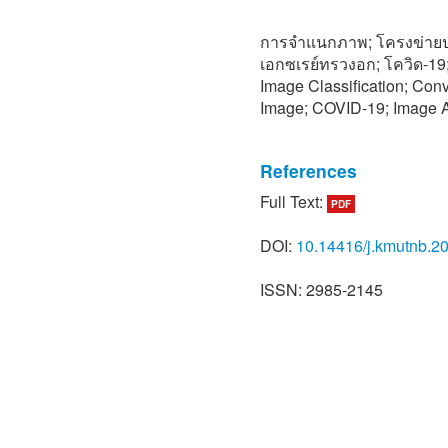
การจำแนกภาพ; โครงข่ายป
เอกซเรย์ทรวงอก; โควิด-19
Image Classification; Con
Image; COVID-19; Image 
References
[1] R. Maude. (2020, May)
Full Text:
PDF
(COVID-19). [Online]. Avai
https://med.mahidol.ac.th
DOI:
10.14416/j.kmutnb.2
1648
ISSN: 2985-2145
[2] BBC NEWS. (2020, May)
Symptoms, Treatment and 
Available: https://www.bb
[3] J. P. Cohen, P. Morris
collection,” arXiv:2003.11