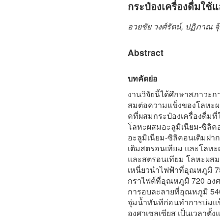
กระป๋องเครื่องดื่มใช้แ
อวยชัย วงศ์รัตน์, ปฏิภาณ จุ
Abstract
บทคัดย่อ
งานวิจัยนี้ได้ศึกษาสภาว
สมต่อความแข็งของโลหะผสม
คที่ผสมกระป๋องเครื่องดื่มท
โลหะผสมอะลูมิเนียม-ซิลิค
อะลูมิเนียม-ซิลิคอนเติมฝ
เติมสตรอนเทียม และโลหะผ
และสตรอนเทียม โลหะผสม
เหนี่ยวนำไฟฟ้าที่อุณหภูมิ
กราไฟต์ที่อุณหภูมิ 720 อ
การอบละลายที่อุณหภูมิ 540
จุ่มน้ำทันทีก่อนทำการบ่มแข
องศาเซลเซียส เป็นเวลาตั้ง