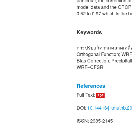
particular, the correction
model data and the GPCP g
0.52 to 0.97 which is the be
Keywords
การปรับแก้ความคลาดเคลื่อ
Orthogonal Function; W
Bias Correction; Precipita
WRF–CFSR
References
Full Text:
PDF
[1] J. Nels, The Effects o
States, 2017.
DOI:
10.14416/j.kmutnb.2
[2] W. Wanwisad, Climate 
2015 (in Thai).
ISSN: 2985-2145
[3] J. P. Evans and D. Arg