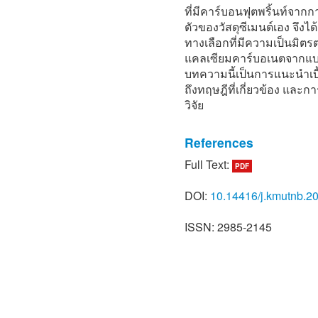
ที่มีคาร์บอนฟุตพริ้นท์จาก
ตัวของวัสดุซีเมนต์เอง จึ
ทางเลือกที่มีความเป็นมิ
แคลเซียมคาร์บอเนตจากแบคที
บทความนี้เป็นการแนะนำเบื
ถึงทฤษฎีที่เกี่ยวข้อง และก
วิจัย
References
Full Text:
PDF
[1] Z. Wang, N. Zhang, G. C
“Review of ground improv
DOI:
10.14416/j.kmutnb.2
carbonate precipitation (
Geotechnology, vol. 35, no
ISSN: 2985-2145
[2] N. Yoshida, E. Higashim
biomineralization of fluore
bacterium Geobacillus the
Environmental Microbiology
2010.