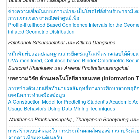
ช่วงความเชื่อมั่นแบบภาวะน่าจะเป็นโพรไฟล์สำหรับพารามิ
การแจกแจงเรขาคณิตค่าศูนย์เฟ้อ
Profile-likelihood Based Confidence Intervals for the Geome
inflated Geometric Distribution
Patchanok Srisuradetchai และ
Kittima Dangsupa
หมึกพิมพ์ปลอดปลอมฐานสารยึดเซลลูโลสที่ตรวจสอบได้ด้วยแส
UVA-monitored, Cellulose-based Binder Colorimetric Securit
Surachai Khankaew และ
Areerat Photirattanasangchai
บทความวิจัย ด้านเทคโนโลยีสารสนเทศ (Information 
การสร้างตัวแบบเพื่อทำนายผลสัมฤทธิ์ทางการศึกษาจากพฤติ
เทคนิคการทำเหมืองข้อมูล
A Construction Model for Predicting Student’s Academic 
Usage Behaviors Using Data Mining Techniques
Wanthanee Prachuabsupakij ,
Thanyaporn Boonyoung แล
การสร้างแบบจำลองในการประเมินผลผลิตของข้าวนาปรังด้วยค
จากดาวเทียมเซนติเนลวัน